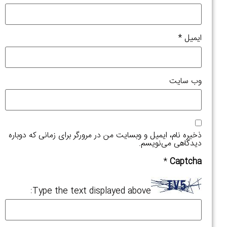
اسکرو
شما
در
میل
*
آستانه
خرابی
کامل
‌ سایت
است!
اطلاعات
بیشتر »
یره نام، ایمیل و وبسایت من در مرورگر برای زمانی که دوباره
دگاهی می‌نویسم.
*
Captc
استاند
و
Type the text displayed above:
چالش‌
فنی
در