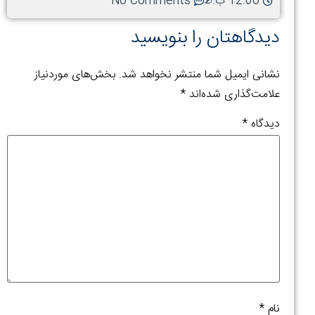
12:06 ب.ظ
No Comments
کرونا،
دگاهتان را بنویسید
اطلس
کوپکو
و
انی ایمیل شما منتشر نخواهد شد.
بخش‌های موردنیاز
اندور
امت‌گذاری شده‌اند
*
(NDURANCE)
دگاه
*
اطلاعات
بیشتر »
۳
نشانه
خطرنا
که
می‌گوی
م
*
کمپرسو