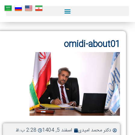
سایر
omidi-about0
مقالات
ما
بررسی
و
مقایس
۳
روغن
برتر
کمپرسو
بازار:
دکتر محمد امیدی
اسفند 5, 1404
2:28 ب.ظ
شل