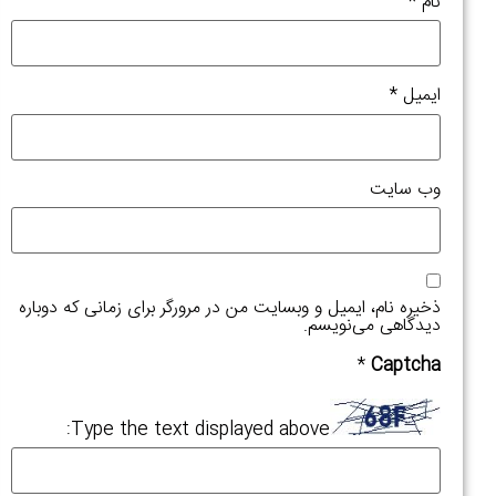
م
*
اسکرو
شما
در
میل
*
آستانه
خرابی
کامل
‌ سایت
است!
اطلاعات
بیشتر »
یره نام، ایمیل و وبسایت من در مرورگر برای زمانی که دوباره
دگاهی می‌نویسم.
*
Captc
استاند
و
چالش‌
Type the text displayed above:
فنی
در