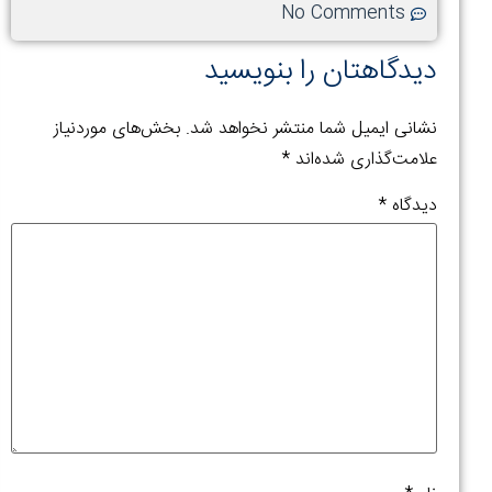
No Comments
کرونا،
اطلس
دگاهتان را بنویسید
کوپکو
و
انی ایمیل شما منتشر نخواهد شد.
بخش‌های موردنیاز
اندور
امت‌گذاری شده‌اند
*
(NDURANCE)
دگاه
*
اطلاعات
بیشتر »
۳
نشانه
خطرنا
که
می‌گوی
کمپرسو