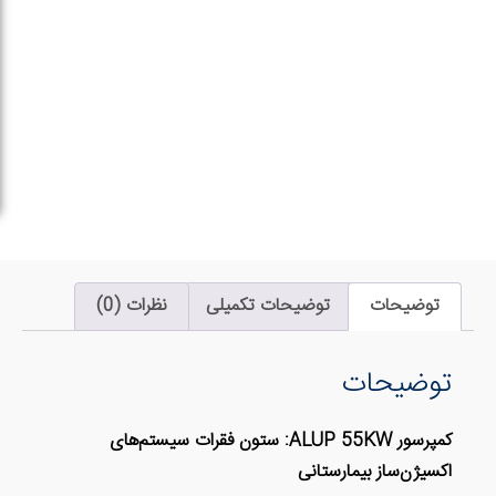
غلیظ‌کننده
اکسیژن.
دریافت
مشاوره
فنی و
قیمت
ات تکمیلی
نظرات (0)
کمپرسور ALUP 55KW: ستون فقرات سیستم‌های