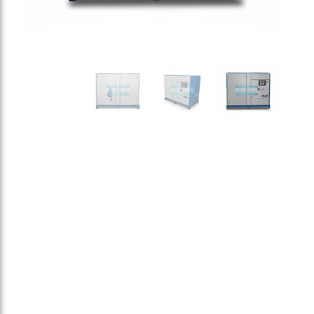
🏥
تامین‌کننده
اصلی
اکسیژن‌ساز:
طراحی
تخصصی
برای
تغذیه
سیستم‌های
اکسیژن‌ساز
بیمارستانی
و
ابزار
دقیق
پزشکی.
⚡