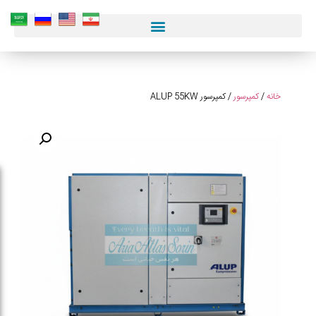
کمپرسور
ALUP
55KW